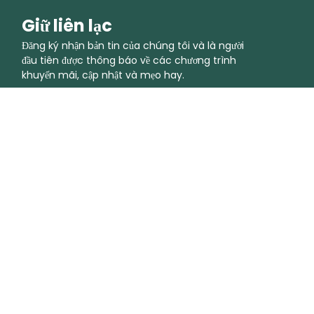
Giữ liên lạc
Đăng ký nhận bản tin của chúng tôi và là người
đầu tiên được thông báo về các chương trình
khuyến mãi, cập nhật và mẹo hay.
Tham gia cộng đồng
Công ty
Thuật ngữ
Về chúng tôi
Điều khoản và điều kiện
Trạng thái
Điều khoản sử dụng chấp nhận đư
Liên hệ với chúng tôi
Chính sách bảo mật
Giải pháp doanh nghiệp
Chính sách Cookie
Hướng dẫn