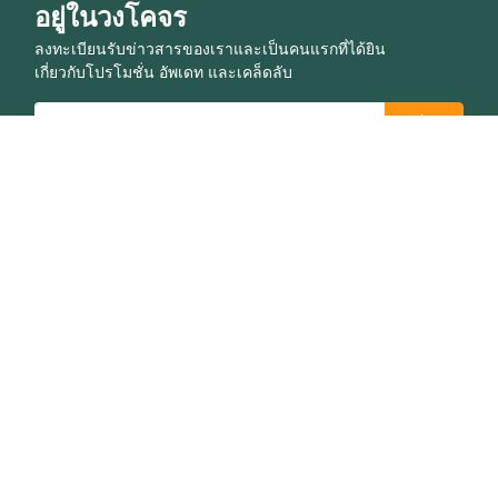
อยู่ในวงโคจร
ลงทะเบียนรับข่าวสารของเราและเป็นคนแรกที่ได้ยิน
เกี่ยวกับโปรโมชั่น อัพเดท และเคล็ดลับ
เข้าร่วมชุมชน
บริษัท
คำใหม่
เกี่ยวกับเรา
ข้อกำหนดและเงื่อนไข
สถานะ
ข้อกำหนดการใช้งานที่ยอมรับ
ติดต่อเรา
นโยบายความเป็นส่วนตัว
โซลูชั่นสำหรับองค์กร
นโยบายคุกกี้
คำแนะนำ
ศูนย์ช่วยเหลือ
คำถามที่พบบ่อย