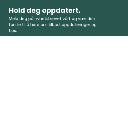
Hold deg oppdatert.
Meld deg på nyhetsbrevet vårt og vær den
første til å høre om tilbud, oppdateringer og
tips.
Bli med i fellesskapet.
Selskap
Vilkår
Om oss
Vilkår og betingelser
Status
Vilkår for akseptabel bruk
Kontakt oss
Personvernregler
Bedriftsløsninger
Informasjonskapselregler
Veiledninger