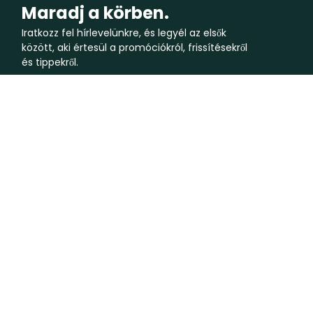
Maradj a körben.
Iratkozz fel hírlevelünkre, és legyél az elsők
között, aki értesül a promóciókról, frissítésekről
és tippekről.
Csatlakozz a közösséghez.
Cég
Feltételek
Rólunk
Felhasználói feltételek
Állapot
Elfogadható használati feltétele
Kapcsolatfelvétel
Adatvédelmi irányelvek
Vállalati megoldások
Sütikezelési irányelvek
Útmutatók
Segítség Központ