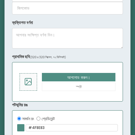
ব্যক্তিগত বর্ণনা
প্রাথমিক ছবি
(320 x 320 পিক্সেল, ৭২ ডিপিআই)
আপলোড করুন।
স্পষ্ট
পটভূমির রঙ
সমর্থন রং
গ্রেডিয়েন্ট