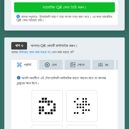
ডায়নামিক QR কোড তৈরি করুন।
ইমেইল
ইমেইল
আমরা শুধুমাত্র
ভিকার্ডগুলি কারণে তারা অনেক তথ্য ধারণ করে।
এর জন্য ডায়নামিক
QR কোড সরবরাহ করি।
সংগঠন
সংগঠন
ঠিকানা
ঠিকানা
আপনার QR কোডটি কাস্টমাইজ করুন।
ধাপ ৩
ওয়েবসাইট
আমার
কিউআর কোড কাজ করছে না।
কেন কাজ করছে না?
ওয়েবসাইট
প্যাটার্ন
চোখ
লোগো
রঙ
Links and Connections
আপনি পরবর্তীতে এই টেমপ্লেটগুলি কাস্টমাইজ করতে পারবেন যাতে তা আপনার
ভিকার্ড ডাউনলোড করুন।
ব্র্যান্ডের সাথে মিলে।