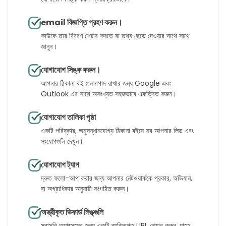
email বিজ্ঞপ্তি গ্রহণ করুন।
কাউকে তার বিবরণ শেয়ার করতে বা তথ্য ছেড়ে দেওয়ার সাথে সাথে
জানুন।
যোগাযোগ সিঙ্ক করুন।
আপনার ঠিকানা বই হালনাগাদ রাখার জন্য Google এবং
Outlook এর সাথে অসংখ্যত সহজভাবে একত্রিত করুন।
যোগাযোগ তালিকা পৃষ্ঠা
একটি পরিষ্কার, অনুসন্ধানযোগ্য ঠিকানা বইয়ে সব আপনার লিড এবং
সংযোগগুলি দেখুন।
যোগাযোগ ট্যাগ
দ্রুত ফলো-আপ করার জন্য আপনার নেটওয়ার্ককে প্রকার, অভিযান,
বা অগ্রাধিকার অনুযায়ী সংগঠিত করুন।
অস্ত্রীকৃত ভিকার্ড লিঙ্ক্‌গুলি
সরাসরি অ্যাক্সেসের জন্য একটি ব্যক্তিগত URL শেয়ার করুন, যাতে