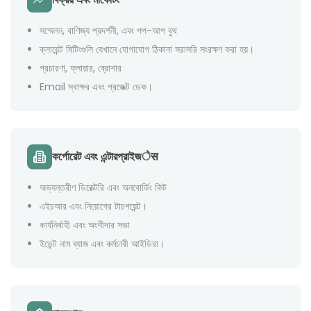
সম্মেলন, বাণিজ্য প্রদর্শনী, এবং পপ-আপ বুথ
ক্লায়েন্ট মিটিংগুলি যেখানে যোগাযোগ ঠিকানা সরাসরি সংরক্ষণ করা হয়।
প্রচারণা, ফ্লায়ার, ব্রোশার
Email স্বাক্ষর এবং প্রজেক্ট ডেক।
কর্পোরেট এবং এন্টারপ্রাইজेस
অভ্যন্তরীণ ডিরেক্টরি এবং অনবোর্ডিং কিট
এইচআর এবং নিয়োগের টাচপয়েন্ট।
কার্যনির্বাহী এবং অংশীদার সভা
ইভেন্ট নাম ব্যাজ এবং কর্মচারী আইডিরা।