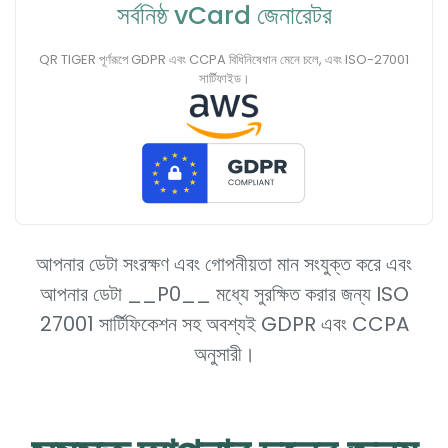
সর্বনিষ্ঠ vCard জেনারেটর
QR TIGER পূর্ণরূপে GDPR এবং CCPA বিধিনিষেধান মেনে চলে, এবং ISO-27001
সার্টিফাইড।
আপনার ডেটা সংরক্ষণ এবং গোপনীয়তা মান সংযুক্ত করে এবং
আপনার ডেটা __P0__ মধ্যে সুরক্ষিত করার জন্য ISO
27001 সার্টিফিকেশন সহ অবশ্যই GDPR এবং CCPA
অনুসারী।