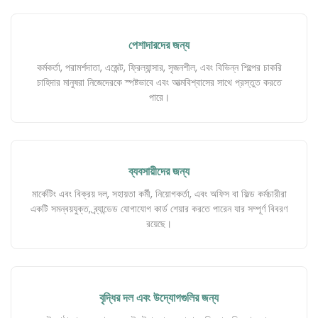
পেশাদারদের জন্য
কর্মকর্তা, পরামর্শদাতা, এজেন্ট, ফ্রিল্যান্সার, সৃজনশীল, এবং বিভিন্ন শিল্পের চাকরি
চাহিদার মানুষরা নিজেদেরকে স্পষ্টভাবে এবং আত্মবিশ্বাসের সাথে প্রস্তুত করতে
পারে।
ব্যবসায়ীদের জন্য
মার্কেটিং এবং বিক্রয় দল, সহায়তা কর্মী, নিয়োগকর্তা, এবং অফিস বা ফিল্ড কর্মচারীরা
একটি সমন্বয়যুক্ত, ব্র্যান্ডেড যোগাযোগ কার্ড শেয়ার করতে পারেন যার সম্পূর্ণ বিবরণ
রয়েছে।
বৃদ্ধির দল এবং উদ্যোগগুলির জন্য