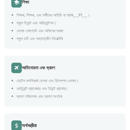
শিক্ষা
শিক্ষক, শিক্ষক, এবং কর্মীদের আইডি বা ব্যাজ্__P1__।
স্কুল ইভেন্ট এবং অরিয়েন্টেশন।
ডেস্ক নেমপ্লেট এবং অফিসের দরজা
স্কুল চার্ট এবং অভ্যন্তরীণ ডিরেক্টরি
আতিথেয়তা এবং ভ্রমণ
হোটেল কনসিয়ার্জ ডেস্ক এবং রিসেপশন এলাকা।
রেস্টুরেন্ট ম্যানেজার এবং ইভেন্ট প্ল্যানার্।
ভ্রমণ পরিচালক এবং ভ্রমণ সংগঠক
অর্থমন্ত্রীরা