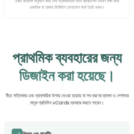
একই কাঠামো অনুসরণ করে সেই স্ট্রাকচারের সাথে ব্যক্তিগত বিবরণ রক্ষা করে
একাধিক বা হাজার ডিজিটাল যোগাযোগ কার্ড তৈরি করুন।
প্রাথমিক ব্যবহারের জন্য
ডিজাইন করা হয়েছে।
নীচে সত্যিকার এবং ব্যাবসায়িক উপায় দেওয়া হয়েছে যা সব ধরণের ব্যবসা ও পেশাদার
মানুষ প্রতিদিন vCards ব্যবহার করতে পারেন।
বিক্রয় এবং মার্কেটিং